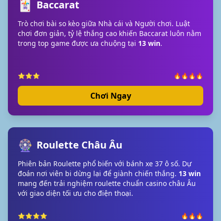
🃏
Baccarat
Trò chơi bài so kèo giữa Nhà cái và Người chơi. Luật
chơi đơn giản, tỷ lệ thắng cao khiến Baccarat luôn nằm
trong top game được ưa chuộng tại
13 win
.
⭐⭐⭐
🔥🔥🔥🔥
Chơi Ngay
🎡
Roulette Châu Âu
Phiên bản Roulette phổ biến với bánh xe 37 ô số. Dự
đoán nơi viên bi dừng lại để giành chiến thắng.
13 win
mang đến trải nghiệm roulette chuẩn casino châu Âu
với giao diện tối ưu cho điện thoại.
⭐⭐⭐⭐
🔥🔥🔥