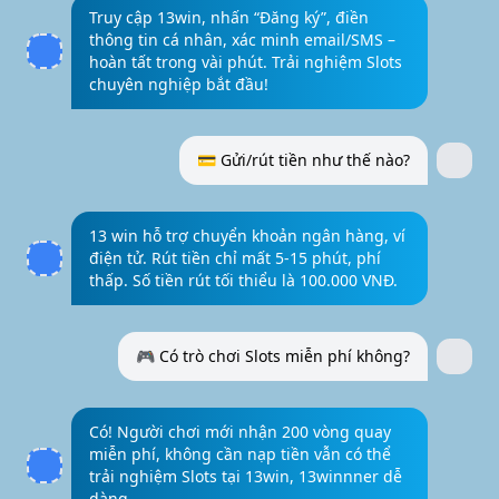
Truy cập 13win, nhấn “Đăng ký”, điền
thông tin cá nhân, xác minh email/SMS –
hoàn tất trong vài phút. Trải nghiệm Slots
chuyên nghiệp bắt đầu!
💳 Gửi/rút tiền như thế nào?
13 win hỗ trợ chuyển khoản ngân hàng, ví
điện tử. Rút tiền chỉ mất 5-15 phút, phí
thấp. Số tiền rút tối thiểu là 100.000 VNĐ.
🎮 Có trò chơi Slots miễn phí không?
Có! Người chơi mới nhận 200 vòng quay
miễn phí, không cần nạp tiền vẫn có thể
trải nghiệm Slots tại 13win, 13winnner dễ
dàng.