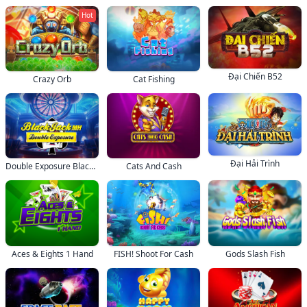
Hot
Đại Chiến B52
Crazy Orb
Cat Fishing
Đại Hải Trình
Double Exposure BlackJack
Cats And Cash
Aces & Eights 1 Hand
FISH! Shoot For Cash
Gods Slash Fish