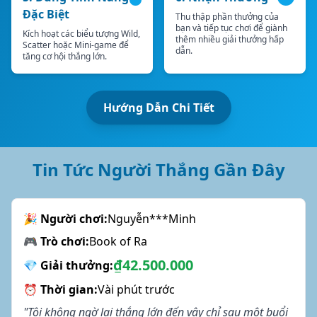
Đặc Biệt
Thu thập phần thưởng của
bạn và tiếp tục chơi để giành
Kích hoạt các biểu tượng Wild,
thêm nhiều giải thưởng hấp
Scatter hoặc Mini-game để
dẫn.
tăng cơ hội thắng lớn.
Hướng Dẫn Chi Tiết
Tin Tức Người Thắng Gần Đây
🎉 Người chơi:
Nguyễn***Minh
🎮 Trò chơi:
Book of Ra
₫42.500.000
💎 Giải thưởng:
⏰ Thời gian:
Vài phút trước
"Tôi không ngờ lại thắng lớn đến vậy chỉ sau một buổi