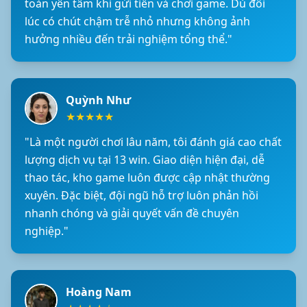
toàn yên tâm khi gửi tiền và chơi game. Dù đôi
lúc có chút chậm trễ nhỏ nhưng không ảnh
hưởng nhiều đến trải nghiệm tổng thể."
Quỳnh Như
★★★★★
"Là một người chơi lâu năm, tôi đánh giá cao chất
lượng dịch vụ tại 13 win. Giao diện hiện đại, dễ
thao tác, kho game luôn được cập nhật thường
xuyên. Đặc biệt, đội ngũ hỗ trợ luôn phản hồi
nhanh chóng và giải quyết vấn đề chuyên
nghiệp."
Hoàng Nam