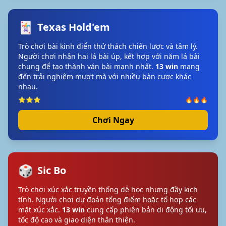
🃏
Texas Hold'em
Trò chơi bài kinh điển thử thách chiến lược và tâm lý.
Người chơi nhận hai lá bài úp, kết hợp với năm lá bài
chung để tạo thành ván bài mạnh nhất.
13 win
mang
đến trải nghiệm mượt mà với nhiều bàn cược khác
nhau.
⭐⭐⭐
🔥🔥🔥
Chơi Ngay
🎲
Sic Bo
Trò chơi xúc xắc truyền thống dễ học nhưng đầy kịch
tính. Người chơi dự đoán tổng điểm hoặc tổ hợp các
mặt xúc xắc.
13 win
cung cấp phiên bản di động tối ưu,
tốc độ cao và giao diện thân thiện.