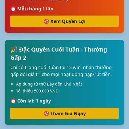
⏰ Mỗi tháng 1 lần
🎯 Xem Quyền Lợi
🎉 Đặc Quyền Cuối Tuần - Thưởng
Gấp 2
Chỉ có trong cuối tuần tại 13 win, nhận thưởng
gấp đôi giá trị cho mọi hoạt động nạp/rút tiền.
Áp dụng từ thứ Bảy đến Chủ Nhật
Tối thiểu 500.000 VNĐ
⏰ Còn lại:
1 ngày
🎯 Tham Gia Ngay