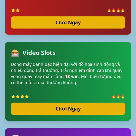
⭐⭐
🔥🔥🔥🔥
Chơi Ngay
🎰
Video Slots
Dòng máy đánh bạc hiện đại với đồ họa sinh động và
nhiều dòng trả thưởng. Trải nghiệm đỉnh cao khi quay
vòng quay may mắn cùng
13 win
. Mỗi biểu tượng đều
có thể mở ra giải thưởng khủng.
⭐⭐⭐⭐
🔥🔥🔥
Chơi Ngay