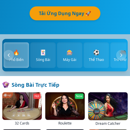
Tải Ứng Dụng Ngay 🚀
🔥
🃏
🎰
⚽
🎮
Phổ Biến
Sòng Bài
Máy Gài
Thể Thao
Trò Chơi 
Sòng Bài Trực Tiếp
Hot
New
32 Cards
Roulette
Dream Catcher