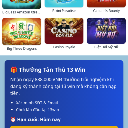
Bikini Paradise
Captain’s Bounty
Big Bass Amazon Xtreme
Casino Royale
Biệt Đội Mỹ Nữ
Big Three Dragons
🎁 Thưởng Tân Thủ 13 Win
Nhận ngay 888.000 VNĐ thưởng trải nghiệm khi
đăng ký thành công tại 13 win mà không cần nạp
tiền.
Xác minh SĐT & Email
Chơi lần đầu tại 13win
⏰ Hạn cuối: Hôm nay