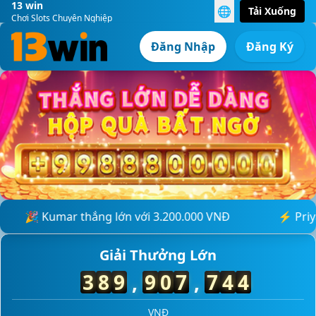
13 win
🌐
Tải Xuống
Chơi Slots Chuyên Nghiệp
Đăng Nhập
Đăng Ký
Đ
⚡ Priya nhận thưởng 7.500.000 VNĐ
💥 
Giải Thưởng Lớn
3
8
9
,
8
1
7
,
7
7
0
VNĐ