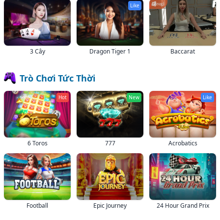
Like
3 Cây
Dragon Tiger 1
Baccarat
Trò Chơi Tức Thời
Hot
New
Like
6 Toros
777
Acrobatics
Football
Epic Journey
24 Hour Grand Prix