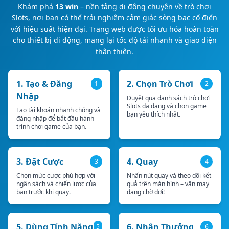
Khám phá
13 win
– nền tảng di động chuyên về trò chơi
Slots, nơi bạn có thể trải nghiệm cảm giác sòng bạc cổ điển
với hiệu suất hiện đại. Trang web được tối ưu hóa hoàn toàn
cho thiết bị di động, mang lại tốc độ tải nhanh và giao diện
thân thiện.
1. Tạo & Đăng
2. Chọn Trò Chơi
1
2
Nhập
Duyệt qua danh sách trò chơi
Slots đa dạng và chọn game
Tạo tài khoản nhanh chóng và
bạn yêu thích nhất.
đăng nhập để bắt đầu hành
trình chơi game của bạn.
3. Đặt Cược
4. Quay
3
4
Chọn mức cược phù hợp với
Nhấn nút quay và theo dõi kết
ngân sách và chiến lược của
quả trên màn hình – vận may
bạn trước khi quay.
đang chờ đợi!
5. Dùng Tính Năng
6. Nhận Thưởng
5
6